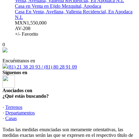
Casa en Venta en Ejido Mezquital, Apodaca
Casa En Venta, Avellana, Vallenia Recidencial, En Apodaca
N.L
MXN1,550,000
AV-208
+/- Favorito
0
Encuéntranos en
(81) 21 38 20 93 / (81) 80 28 91 09
Síguenos en
Asociados con
¿Qué estás buscando?
·
Terrenos
·
Departamentos
·
Casas
Todas las medidas enunciadas son meramente orientativas, las
medidas exactas serán las que se expresen en el respectivo título de