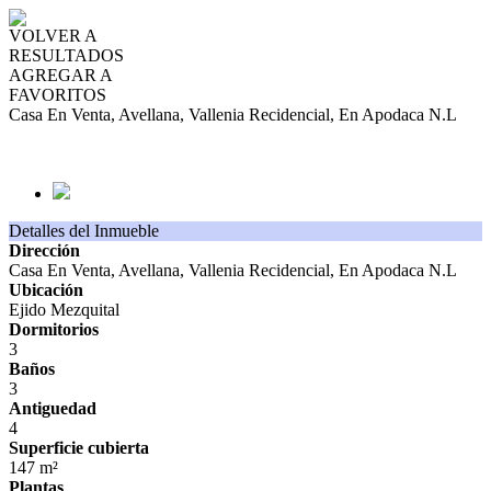
VOLVER A
RESULTADOS
AGREGAR A
FAVORITOS
Casa En Venta, Avellana, Vallenia Recidencial, En Apodaca N.L
VENTA
MXN1,550,000
Detalles del Inmueble
Dirección
Casa En Venta, Avellana, Vallenia Recidencial, En Apodaca N.L
Ubicación
Ejido Mezquital
Dormitorios
3
Baños
3
Antiguedad
4
Superficie cubierta
147 m²
Plantas